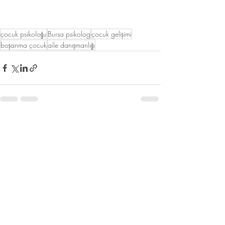
çocuk psikoloğu
Bursa psikolog
çocuk gelişimi
boşanma çocuk
aile danışmanlığı
Hepsini Gör
Son Yazılar