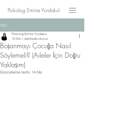
Psikolog Emine Yurdakul
Yazı
Psikolog Emine Yurdakul
10 Nis
1 dakikada okunur
Boşanmayı Çocuğa Nasıl
Söylemeli? (Aileler İçin Doğru
Yaklaşım)
Güncelleme tarihi:
14 Nis