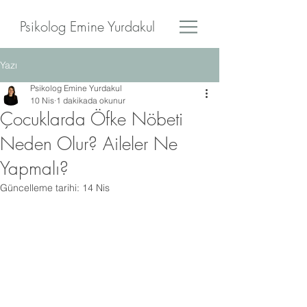
Psikolog Emine Yurdakul
Yazı
Psikolog Emine Yurdakul
10 Nis
1 dakikada okunur
Çocuklarda Öfke Nöbeti
Neden Olur? Aileler Ne
Yapmalı?
Güncelleme tarihi:
14 Nis