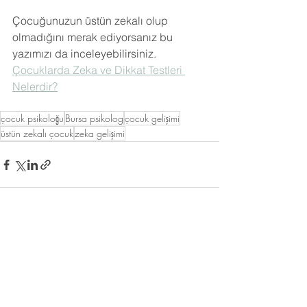
Çocuğunuzun üstün zekalı olup 
olmadığını merak ediyorsanız bu 
yazımızı da inceleyebilirsiniz.
Çocuklarda Zeka ve Dikkat Testleri 
Nelerdir?
çocuk psikoloğu
Bursa psikolog
çocuk gelişimi
üstün zekalı çocuk
zeka gelişimi
Hepsini Gör
Son Yazılar