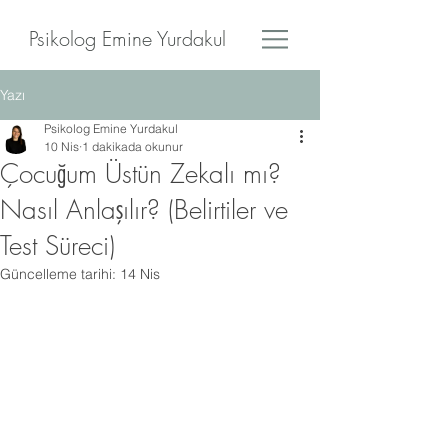
Psikolog Emine Yurdakul
Yazı
Psikolog Emine Yurdakul
10 Nis
1 dakikada okunur
Çocuğum Üstün Zekalı mı?
Nasıl Anlaşılır? (Belirtiler ve
Test Süreci)
Güncelleme tarihi:
14 Nis