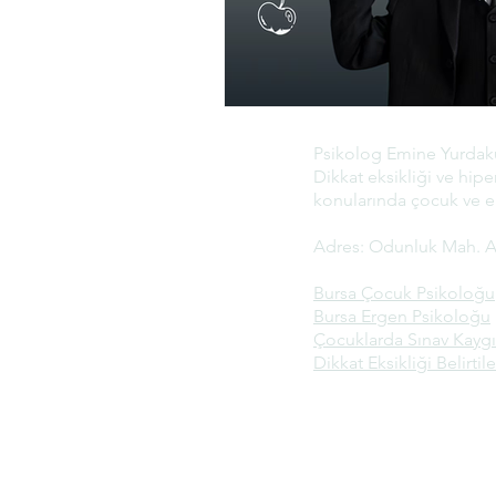
Psikolog Emine Yurdakul
Dikkat eksikliği ve hip
konularında çocuk ve er
Adres: Odunluk Mah. Ak
Bursa Çocuk Psikoloğu
Bursa Ergen Psikoloğu
Çocuklarda Sınav Kaygı
Dikkat Eksikliği Belirtile