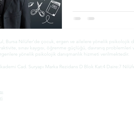
, Bursa Nilüfer'de çocuk, ergen ve ailelere yönelik psikolojik 
eraktivite, sınav kaygısı, öğrenme güçlüğü, davranış problemleri 
genlere yönelik psikolojik danışmanlık hizmeti verilmektedir.
ademi Cad. Suryapı Marka Rezidans D Blok Kat:4 Daire:7 Nilüfe
sı
ri